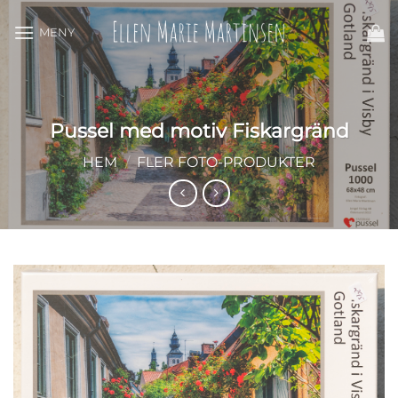
Skip
to
content
Pussel med motiv Fiskargränd
HEM
/
FLER FOTO-PRODUKTER