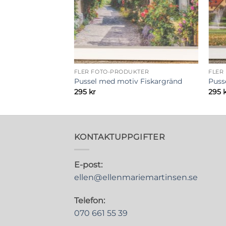
FLER FOTO-PRODUKTER
FLER
gen 2
Pussel med motiv Fiskargränd
Puss
isintervall:
295
kr
295
95 kr
ll
850 kr
KONTAKTUPPGIFTER
E-post:
ellen@ellenmariemartinsen.se
Telefon:
070 661 55 39