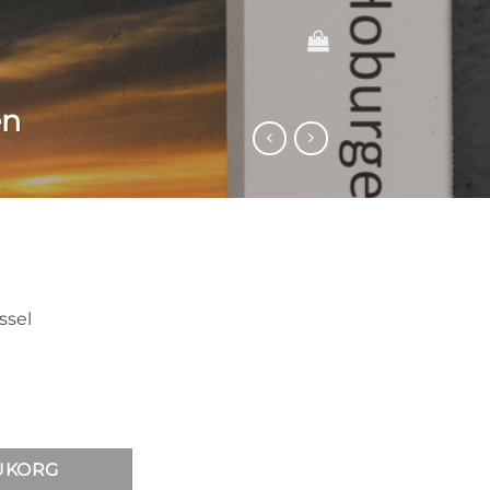
en
ssel
oburgen mängd
RUKORG