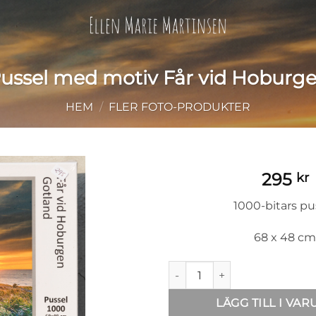
ussel med motiv Får vid Hoburg
HEM
/
FLER FOTO-PRODUKTER
295
kr
1000-bitars pu
68 x 48 cm
Pussel med motiv Får vid H
LÄGG TILL I VA