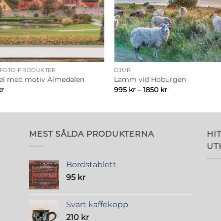
 FOTO-PRODUKTER
DJUR
el med motiv Almedalen
Lamm vid Hoburgen
Prisintervall:
kr
995
kr
–
1850
kr
995 kr
till
1850 kr
MEST SÅLDA PRODUKTERNA
HIT
UT
Bordstablett
95
kr
Svart kaffekopp
210
kr