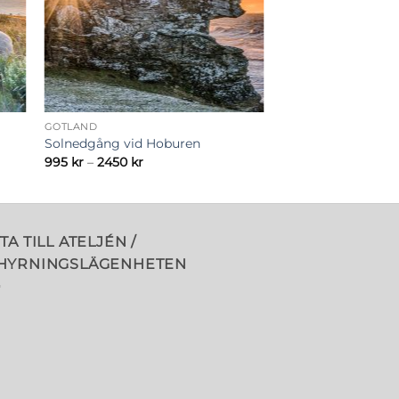
GOTLAND
Solnedgång vid Hoburen
Prisintervall:
995
kr
–
2450
kr
995 kr
till
2450 kr
TA TILL ATELJÉN /
HYRNINGSLÄGENHETEN