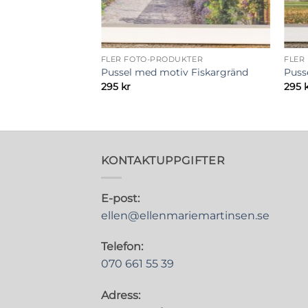
FLER FOTO-PRODUKTER
FLER
Pussel med motiv Fiskargränd
Puss
295
kr
295
KONTAKTUPPGIFTER
E-post:
ellen@ellenmariemartinsen.se
Telefon:
070 661 55 39
Adress: