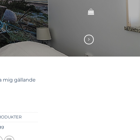
ta mig gällande
RODUKTER
gg