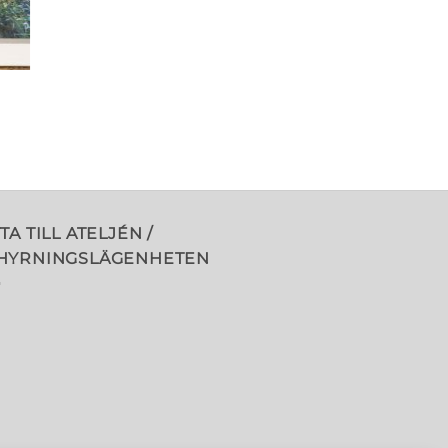
TA TILL ATELJÉN /
HYRNINGSLÄGENHETEN