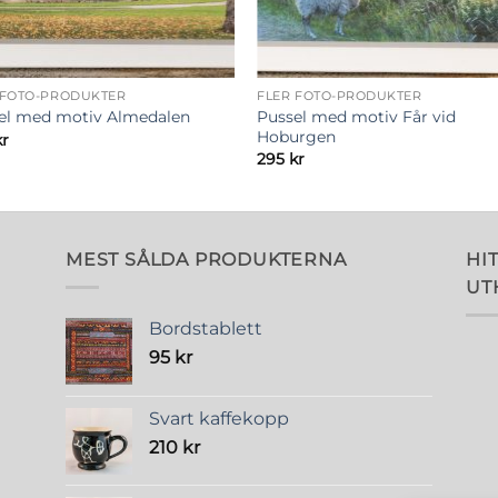
 FOTO-PRODUKTER
FLER FOTO-PRODUKTER
Pussel med motiv Får vid
el med motiv Almedalen
Hoburgen
kr
295
kr
MEST SÅLDA PRODUKTERNA
HIT
UT
Bordstablett
95
kr
Svart kaffekopp
210
kr