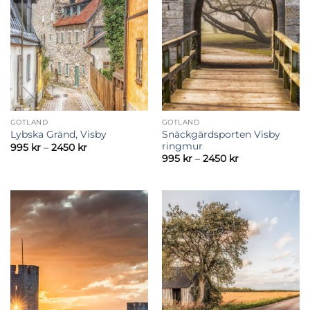
GOTLAND
GOTLAND
Snäckgärdsporten Visby
Lybska Gränd, Visby
ringmur
Prisintervall:
995
kr
–
2450
kr
995 kr
Prisintervall:
995
kr
–
2450
kr
till
995 kr
2450 kr
till
2450 kr