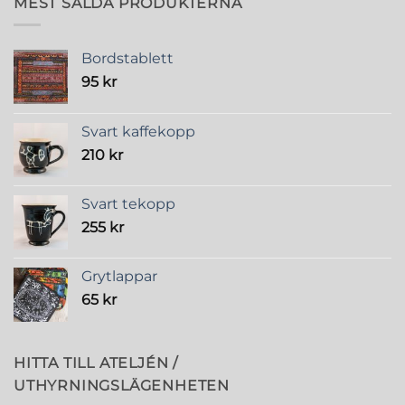
MEST SÅLDA PRODUKTERNA
Bordstablett
95
kr
Svart kaffekopp
210
kr
Svart tekopp
255
kr
Grytlappar
65
kr
HITTA TILL ATELJÉN /
UTHYRNINGSLÄGENHETEN