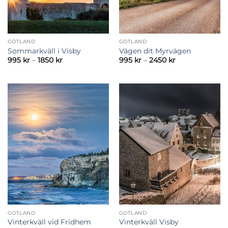
GOTLAND
GOTLAND
Sommarkväll i Visby
Vägen dit Myrvägen
Prisintervall:
Prisintervall:
995
kr
–
1850
kr
995
kr
–
2450
kr
995 kr
995 kr
till
till
1850 kr
2450 kr
GOTLAND
GOTLAND
Vinterkväll vid Fridhem
Vinterkväll Visby