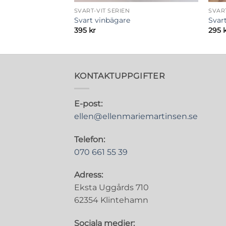
SVART-VIT SERIEN
SVART
lmhällar
Svart vinbägare
Svar
risintervall:
395
kr
295
95 kr
ll
450 kr
KONTAKTUPPGIFTER
E-post:
ellen@ellenmariemartinsen.se
Telefon:
070 661 55 39
Adress:
Eksta Uggårds 710
62354 Klintehamn
Sociala medier: