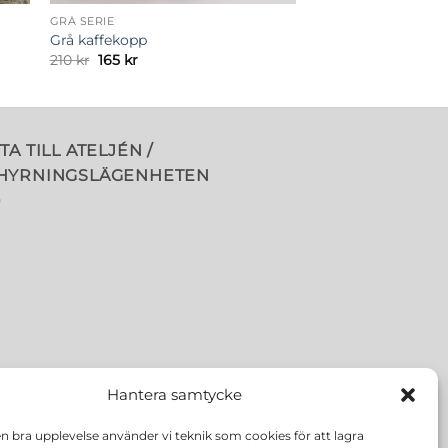
GRÅ SERIE
Grå kaffekopp
Det
Det
210
kr
165
kr
ursprungliga
nuvarande
priset
priset
var:
är:
210 kr.
165 kr.
TA TILL ATELJÉN /
HYRNINGSLÄGENHETEN
Hantera samtycke
en bra upplevelse använder vi teknik som cookies för att lagra