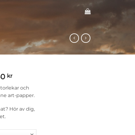
Prisintervall:
50
kr
995 kr
 storlekar och
till
ine art-papper.
1850 kr
at? Hör av dig,
et.