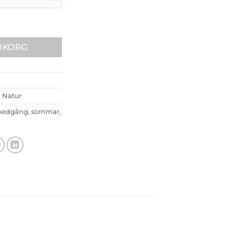
RUKORG
,
Natur
nedgång
,
sommar
,