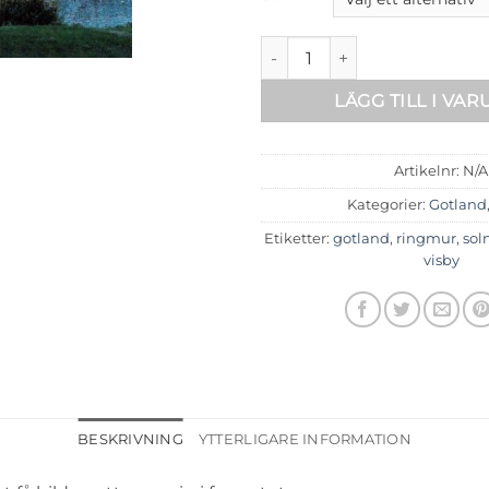
Sommarkväll i Visby mängd
LÄGG TILL I VA
Artikelnr:
N/A
Kategorier:
Gotland
Etiketter:
gotland
,
ringmur
,
sol
visby
BESKRIVNING
YTTERLIGARE INFORMATION