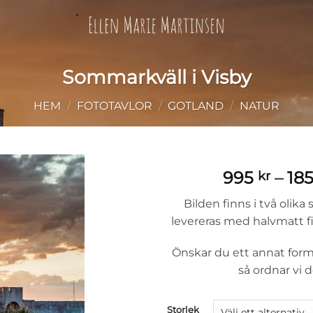
Sommarkväll i Visby
HEM
/
FOTOTAVLOR
/
GOTLAND
/
NATUR
995
–
18
kr
Bilden finns i två olika
levereras med halvmatt f
Önskar du ett annat form
så ordnar vi d
Storlek