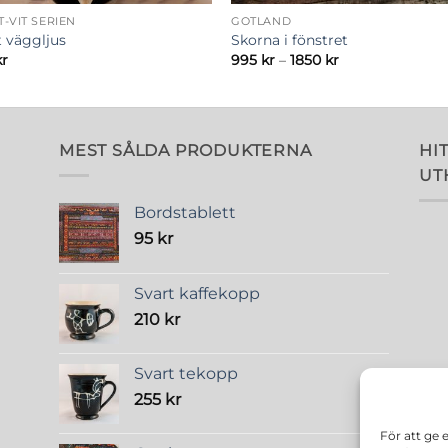
-VIT SERIEN
GOTLAND
t väggljus
Skorna i fönstret
Prisintervall:
kr
995
kr
–
1850
kr
995 kr
till
1850 kr
MEST SÅLDA PRODUKTERNA
HIT
UT
Bordstablett
95
kr
Svart kaffekopp
210
kr
Svart tekopp
255
kr
För att ge 