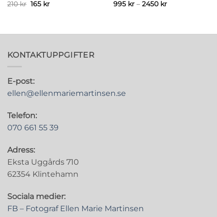
Det
Det
Prisintervall:
210
kr
165
kr
995
kr
–
2450
kr
ursprungliga
nuvarande
995 kr
priset
priset
till
var:
är:
2450 kr
210 kr.
165 kr.
KONTAKTUPPGIFTER
E-post:
ellen@ellenmariemartinsen.se
Telefon:
070 661 55 39
Adress:
Eksta Uggårds 710
62354 Klintehamn
Sociala medier:
FB – Fotograf Ellen Marie Martinsen