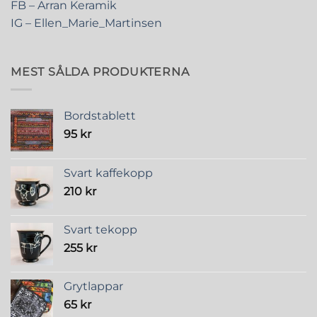
FB – Arran Keramik
IG – Ellen_Marie_Martinsen
MEST SÅLDA PRODUKTERNA
Bordstablett
95
kr
Svart kaffekopp
210
kr
Svart tekopp
255
kr
Grytlappar
65
kr