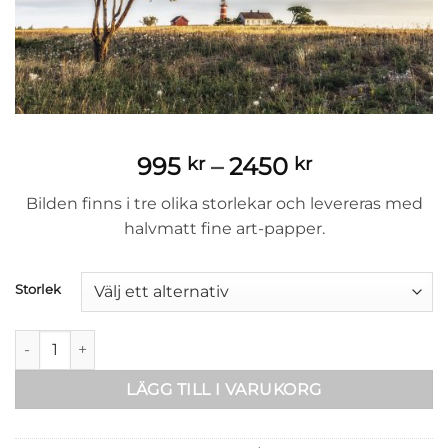
Prisintervall
995
–
2450
kr
kr
995 kr
Bilden finns i tre olika storlekar och levereras med
till
halvmatt fine art-papper.
2450 kr
Storlek
Närsholmen 2 mängd
LÄGG TILL I VARUKORG