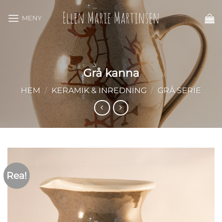
Skip
to
content
Grå kanna
HEM
/
KERAMIK & INREDNING
/
GRÅ SERIE
Rea!