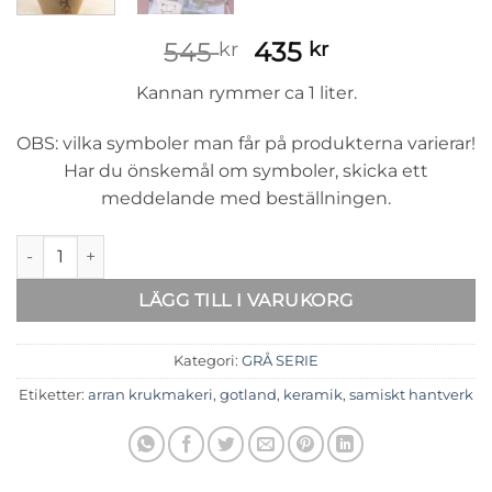
Det
Det
545
435
kr
kr
ursprungliga
nuvarande
Kannan rymmer ca 1 liter.
priset
priset
var:
är:
OBS: vilka symboler man får på produkterna varierar!
545 kr.
435 kr.
Har du önskemål om symboler, skicka ett
meddelande med beställningen.
Grå kanna mängd
LÄGG TILL I VARUKORG
Kategori:
GRÅ SERIE
Etiketter:
arran krukmakeri
,
gotland
,
keramik
,
samiskt hantverk