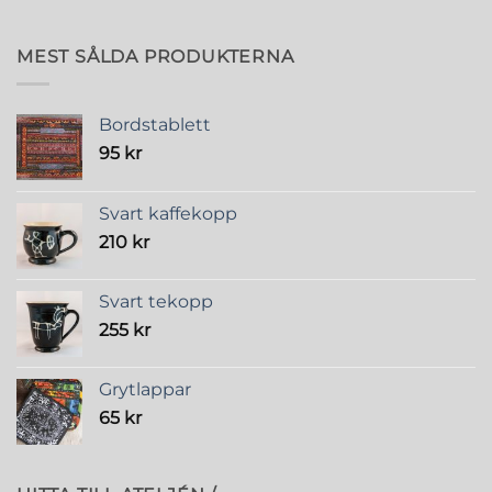
MEST SÅLDA PRODUKTERNA
Bordstablett
95
kr
Svart kaffekopp
210
kr
Svart tekopp
255
kr
Grytlappar
65
kr