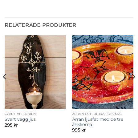
RELATERADE PRODUKTER
SVART-VIT SERIEN
ÀRRAN OCH UNIKA FÖREMÅL
Árran ljusfat med de tre
Svart väggljus
áhkkorná
295
kr
995
kr