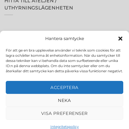
HITTA TILL ATELJÉN /
UTHYRNINGSLÄGENHETEN
Hantera samtycke
För att ge en bra upplevelse använder vi teknik som cookies för att
lagra och/eller komma åt enhetsinformation. När du samtycker till
dessa tekniker kan vi behandla data som surfbeteende eller unika
ID:n på denna webbplats. Om du inte samtycker eller om du
återkallar ditt samtycke kan detta påverka vissa funktioner negativt.
ACCEPTERA
NEKA
VISA PREFERENSER
OM ELLEN MARIE MARTINSEN
FOTOGRAF-TJÄNSTER
UTHYRNINGSLÄGENHET
KONTAKT
Integritetspolicy