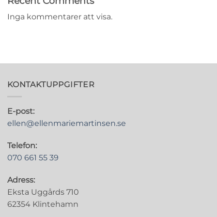
Recent Comments
Inga kommentarer att visa.
KONTAKTUPPGIFTER
E-post:
ellen@ellenmariemartinsen.se
Telefon:
070 661 55 39
Adress:
Eksta Uggårds 710
62354 Klintehamn