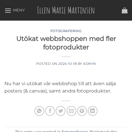
Skip
to
content
FOTOGRAFERING
Utökat webbshoppen med fler
fotoprodukter
POSTED ON
2024-10-18
BY
ADMIN
Nu har vi utökat vår webbshop till att även sälja
posters (& canvas), samt andra fotoprodukter.
This entry was posted in
Fotografering
. Bookmark the