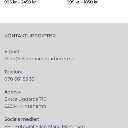
Prisintervall:
Prisintervall:
995
kr
–
2450
kr
995
kr
–
1850
kr
995 kr
995 kr
till
till
2450 kr
1850 kr
KONTAKTUPPGIFTER
E-post:
ellen@ellenmariemartinsen.se
Telefon:
070 661 55 39
Adress:
Eksta Uggårds 710
62354 Klintehamn
Sociala medier:
FB – Fotograf Ellen Marie Martinsen