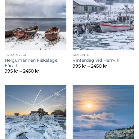
FOTOTAVLOR
GOTLAND
Helgumannen Fiskeläge,
Vinterdag vid Herrvik
Fårö 1
Prisintervall:
995
kr
–
2450
kr
995 kr
Prisintervall:
995
kr
–
2450
kr
till
995 kr
2450 kr
till
2450 kr