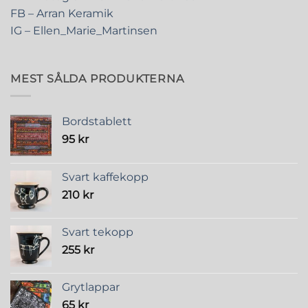
FB – Arran Keramik
IG – Ellen_Marie_Martinsen
MEST SÅLDA PRODUKTERNA
Bordstablett
95
kr
Svart kaffekopp
210
kr
Svart tekopp
255
kr
Grytlappar
65
kr