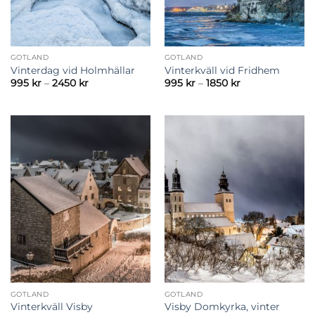
GOTLAND
GOTLAND
Vinterdag vid Holmhällar
Vinterkväll vid Fridhem
Prisintervall:
Prisintervall:
995
kr
–
2450
kr
995
kr
–
1850
kr
995 kr
995 kr
till
till
2450 kr
1850 kr
GOTLAND
GOTLAND
Vinterkväll Visby
Visby Domkyrka, vinter