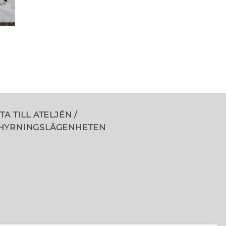
TA TILL ATELJÉN /
HYRNINGSLÄGENHETEN