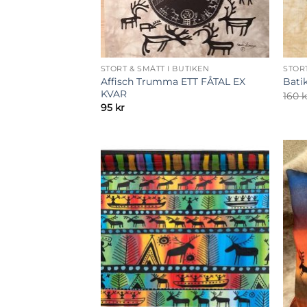
STORT & SMÅTT I BUTIKEN
STORT
Affisch Trumma ETT FÅTAL EX
Bati
KVAR
160
k
95
kr