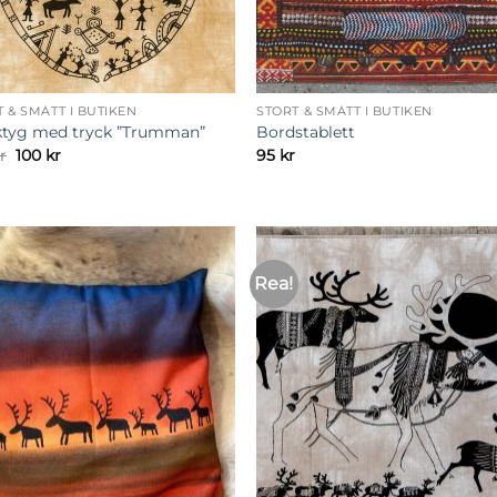
 & SMÅTT I BUTIKEN
STORT & SMÅTT I BUTIKEN
ktyg med tryck ”Trumman”
Bordstablett
Det
Det
r
100
kr
95
kr
ursprungliga
nuvarande
priset
priset
var:
är:
160 kr.
100 kr.
Rea!