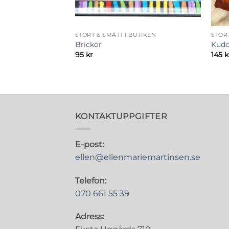
STORT & SMÅTT I BUTIKEN
STORT
Brickor
Kudd
95
kr
145
k
KONTAKTUPPGIFTER
E-post:
ellen@ellenmariemartinsen.se
Telefon:
070 661 55 39
Adress: