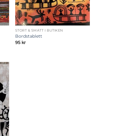
STORT & SMÅTT I BUTIKEN
Bordstablett
95
kr