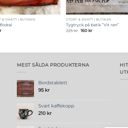
 & SMÅTT I BUTIKEN
STORT & SMÅTT I BUTIKEN
fodral
Tygtryck på batik ”Vit ren”
Det
Det
r
225
kr
160
kr
ursprungliga
nuvarande
priset
priset
var:
är:
225 kr.
160 kr.
MEST SÅLDA PRODUKTERNA
HIT
UT
Bordstablett
95
kr
Svart kaffekopp
210
kr