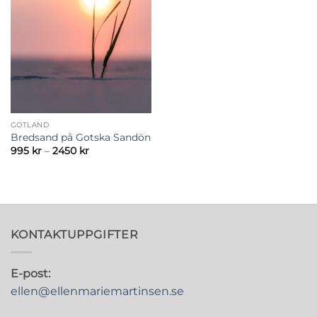
GOTLAND
Bredsand på Gotska Sandön
Prisintervall:
995
kr
–
2450
kr
995 kr
till
2450 kr
KONTAKTUPPGIFTER
E-post:
ellen@ellenmariemartinsen.se