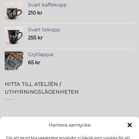
Svart kaffekopp
210
kr
Svart tekopp
255
kr
Grytlappar
65
kr
HITTA TILL ATELJÉN /
UTHYRNINGSLÄGENHETEN
Hantera samtycke
För att ge en bra upplevelse använder vi teknik som cookies för att