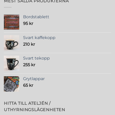
MEST SÅLDA PRODUKTERNA
Bordstablett
95
kr
Svart kaffekopp
210
kr
Svart tekopp
255
kr
Grytlappar
65
kr
HITTA TILL ATELJÉN /
UTHYRNINGSLÄGENHETEN