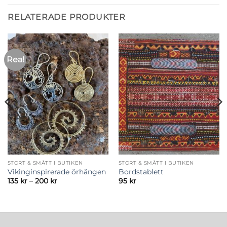
RELATERADE PRODUKTER
Rea!
STORT & SMÅTT I BUTIKEN
STORT & SMÅTT I BUTIKEN
Vikinginspirerade örhängen
Bordstablett
Prisintervall:
135
kr
–
200
kr
95
kr
135 kr
till
200 kr