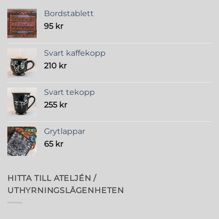
Bordstablett
95
kr
Svart kaffekopp
210
kr
Svart tekopp
255
kr
Grytlappar
65
kr
HITTA TILL ATELJÉN /
UTHYRNINGSLÄGENHETEN