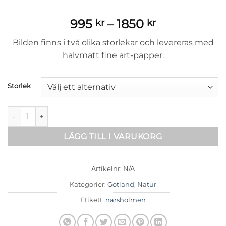
Prisintervall
995
–
1850
kr
kr
995 kr
Bilden finns i två olika storlekar och levereras med
till
halvmatt fine art-papper.
1850 kr
Storlek
Savannen vid Närsholmen mängd
LÄGG TILL I VARUKORG
Artikelnr:
N/A
Kategorier:
Gotland
,
Natur
Etikett:
närsholmen