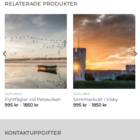
RELATERADE PRODUKTER
GOTLAND
GOTLAND
Flyttfåglar vid Petesviken
Sommarkväll i Visby
Prisintervall:
Prisintervall:
995
kr
–
1850
kr
995
kr
–
1850
kr
995 kr
995 kr
till
till
1850 kr
1850 kr
KONTAKTUPPGIFTER