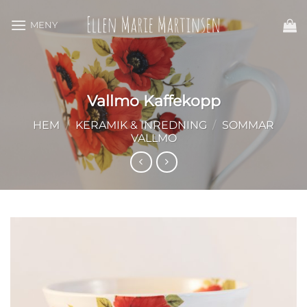
Skip
to
content
Vallmo Kaffekopp
HEM
/
KERAMIK & INREDNING
/
SOMMAR
VALLMO