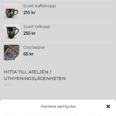
Svart kaffekopp
210
kr
Svart tekopp
255
kr
Grytlappar
65
kr
HITTA TILL ATELJÉN /
UTHYRNINGSLÄGENHETEN
Hantera samtycke