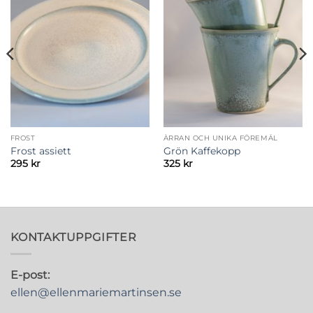
FROST
ÀRRAN OCH UNIKA FÖREMÅL
Frost assiett
Grön Kaffekopp
295
kr
325
kr
KONTAKTUPPGIFTER
E-post:
ellen@ellenmariemartinsen.se