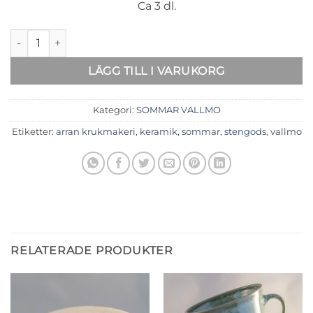
Ca 3 dl.
Vallmo Kaffekopp mängd
LÄGG TILL I VARUKORG
Kategori:
SOMMAR VALLMO
Etiketter:
arran krukmakeri
,
keramik
,
sommar
,
stengods
,
vallmo
RELATERADE PRODUKTER