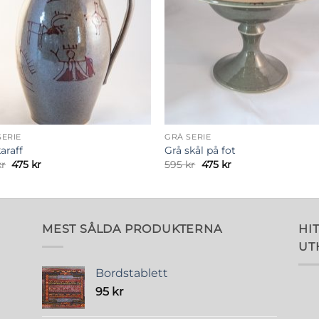
SERIE
GRÅ SERIE
araff
Grå skål på fot
Det
Det
Det
Det
kr
475
kr
595
kr
475
kr
ursprungliga
nuvarande
ursprungliga
nuvarande
priset
priset
priset
priset
var:
är:
var:
är:
595 kr.
475 kr.
595 kr.
475 kr.
MEST SÅLDA PRODUKTERNA
HIT
UT
Bordstablett
95
kr