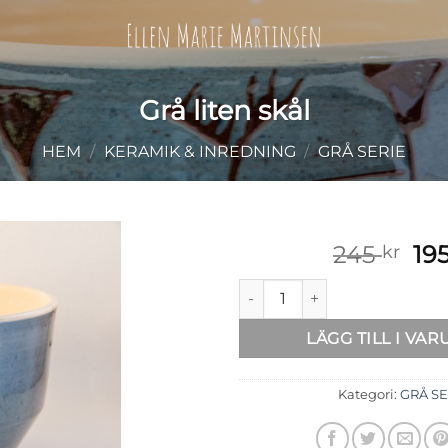
Grå liten skål
HEM
/
KERAMIK & INREDNING
/
GRÅ SERIE
De
245
19
kr
ur
Grå liten skål mängd
pri
var
LÄGG TILL I VA
245
Kategori:
GRÅ SE