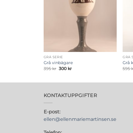
GRÅ SERIE
GRÅ 
Grå vinbägare
Grå k
Det
Det
395
kr
300
kr
595
iga
arande
ursprungliga
nuvarande
set
priset
priset
var:
är:
 kr.
395 kr.
300 kr.
KONTAKTUPPGIFTER
E-post:
ellen@ellenmariemartinsen.se
Telefon: